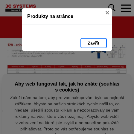
×
Produkty na stránce
Zavřít
Aby web fungoval tak, jak ho znáte (souhlas
s cookies)
Záleží nám na tom, aby pro vás nakupování bylo co nejlepší
zážitkem. Abyste na našich stránkách rychle našli to, co
hledáte, ušetřili spoustu klikání a nezobrazovaly se vám
reklamy na věci, které vás nezajímají. Abyste web viděli
v zobrazení na které jste zvyklí a nemuseli se pokaždé
přihlašovat. Proto od vás potřebujeme souhlas se