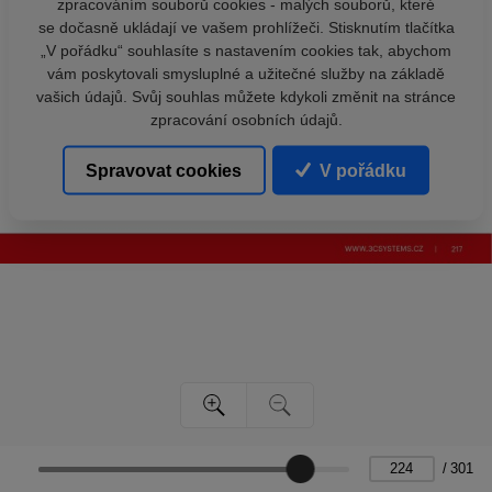
zpracováním souborů cookies - malých souborů, které
se dočasně ukládají ve vašem prohlížeči. Stisknutím tlačítka
„V pořádku“ souhlasíte s nastavením cookies tak, abychom
vám poskytovali smysluplné a užitečné služby na základě
vašich údajů. Svůj souhlas můžete kdykoli změnit na stránce
zpracování osobních údajů.
Spravovat cookies
V pořádku
/
301