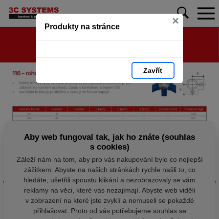
×
Produkty na stránce
Zavřít
Aby web fungoval tak, jak ho znáte (souhlas
s cookies)
Záleží nám na tom, aby pro vás nakupování bylo co nejlepší
zážitkem. Abyste na našich stránkách rychle našli to, co
hledáte, ušetřili spoustu klikání a nezobrazovaly se vám
reklamy na věci, které vás nezajímají. Abyste web viděli
v zobrazení na které jste zvyklí a nemuseli se pokaždé
přihlašovat. Proto od vás potřebujeme souhlas se