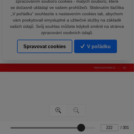
zpracováním souborů cookies - malých souborů, které
se dočasně ukládají ve vašem prohlížeči. Stisknutím tlačítka
„V pořádku“ souhlasíte s nastavením cookies tak, abychom
vám poskytovali smysluplné a užitečné služby na základě
vašich údajů. Svůj souhlas můžete kdykoli změnit na stránce
zpracování osobních údajů.
Spravovat cookies
V pořádku
/
301