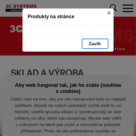
×
Produkty na stránce
Zavřít
Aby web fungoval tak, jak ho znáte (souhlas
s cookies)
Záleží nám na tom, aby pro vás nakupování bylo co nejlepší
zážitkem. Abyste na našich stránkách rychle našli to, co
hledáte, ušetřili spoustu klikání a nezobrazovaly se vám
reklamy na věci, které vás nezajímají. Abyste web viděli
v zobrazení na které jste zvyklí a nemuseli se pokaždé
přihlašovat. Proto od vás potřebujeme souhlas se