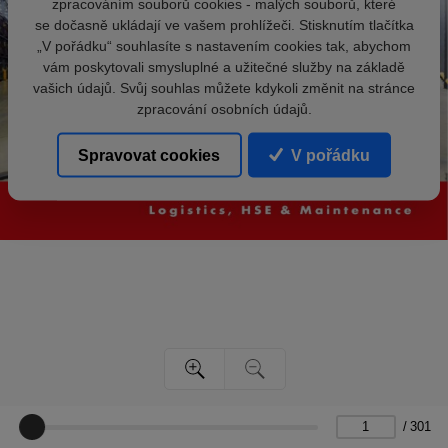
zpracováním souborů cookies - malých souborů, které
se dočasně ukládají ve vašem prohlížeči. Stisknutím tlačítka
„V pořádku“ souhlasíte s nastavením cookies tak, abychom
vám poskytovali smysluplné a užitečné služby na základě
vašich údajů. Svůj souhlas můžete kdykoli změnit na stránce
zpracování osobních údajů.
Spravovat cookies
V pořádku
/
301