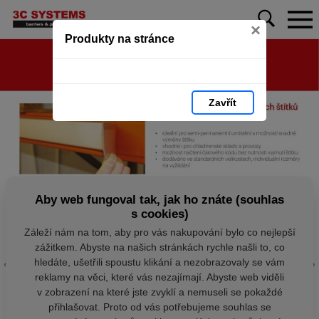
×
Produkty na stránce
Zavřít
Aby web fungoval tak, jak ho znáte (souhlas
s cookies)
Záleží nám na tom, aby pro vás nakupování bylo co nejlepší
zážitkem. Abyste na našich stránkách rychle našli to, co
hledáte, ušetřili spoustu klikání a nezobrazovaly se vám
reklamy na věci, které vás nezajímají. Abyste web viděli
v zobrazení na které jste zvyklí a nemuseli se pokaždé
přihlašovat. Proto od vás potřebujeme souhlas se