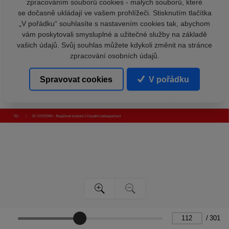
zpracováním souborů cookies - malých souborů, které
se dočasně ukládají ve vašem prohlížeči. Stisknutím tlačítka
„V pořádku“ souhlasíte s nastavením cookies tak, abychom
vám poskytovali smysluplné a užitečné služby na základě
vašich údajů. Svůj souhlas můžete kdykoli změnit na stránce
zpracování osobních údajů.
Spravovat cookies
V pořádku
/
301