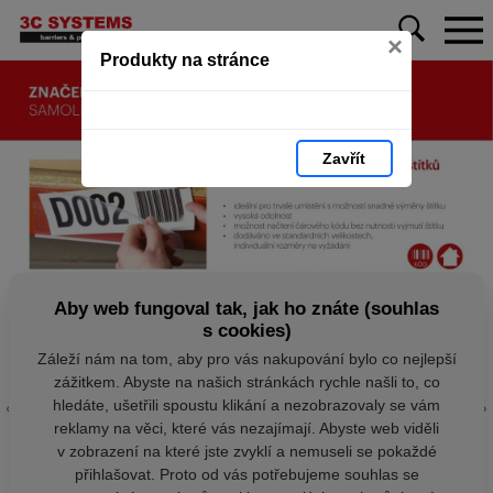
×
Produkty na stránce
Zavřít
Aby web fungoval tak, jak ho znáte (souhlas
s cookies)
Záleží nám na tom, aby pro vás nakupování bylo co nejlepší
zážitkem. Abyste na našich stránkách rychle našli to, co
hledáte, ušetřili spoustu klikání a nezobrazovaly se vám
reklamy na věci, které vás nezajímají. Abyste web viděli
v zobrazení na které jste zvyklí a nemuseli se pokaždé
přihlašovat. Proto od vás potřebujeme souhlas se