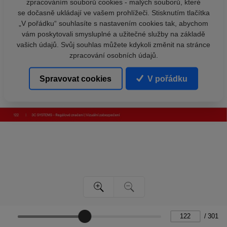
zpracováním souborů cookies - malých souborů, které
se dočasně ukládají ve vašem prohlížeči. Stisknutím tlačítka
„V pořádku“ souhlasíte s nastavením cookies tak, abychom
vám poskytovali smysluplné a užitečné služby na základě
vašich údajů. Svůj souhlas můžete kdykoli změnit na stránce
zpracování osobních údajů.
Spravovat cookies
V pořádku
/
301