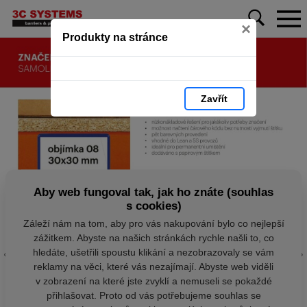
×
Produkty na stránce
Zavřít
Aby web fungoval tak, jak ho znáte (souhlas
s cookies)
Záleží nám na tom, aby pro vás nakupování bylo co nejlepší
zážitkem. Abyste na našich stránkách rychle našli to, co
hledáte, ušetřili spoustu klikání a nezobrazovaly se vám
reklamy na věci, které vás nezajímají. Abyste web viděli
v zobrazení na které jste zvyklí a nemuseli se pokaždé
přihlašovat. Proto od vás potřebujeme souhlas se