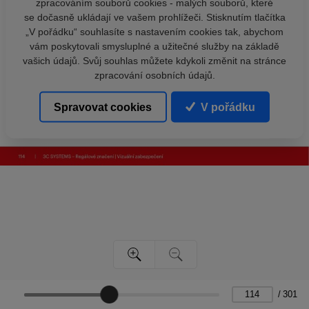
zpracováním souborů cookies - malých souborů, které
se dočasně ukládají ve vašem prohlížeči. Stisknutím tlačítka
„V pořádku“ souhlasíte s nastavením cookies tak, abychom
vám poskytovali smysluplné a užitečné služby na základě
vašich údajů. Svůj souhlas můžete kdykoli změnit na stránce
zpracování osobních údajů.
Spravovat cookies
V pořádku
/
301