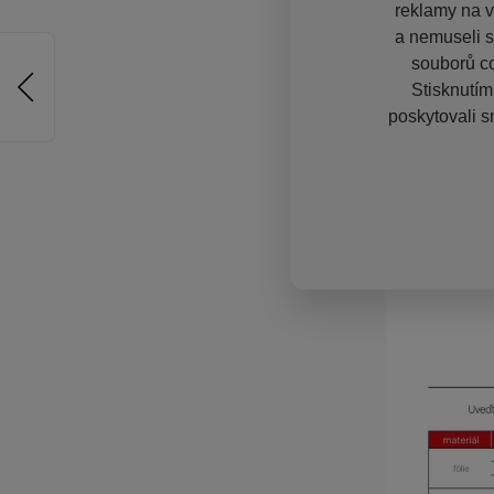
reklamy na vě
a nemuseli s
souborů co
Stisknutím
poskytovali s