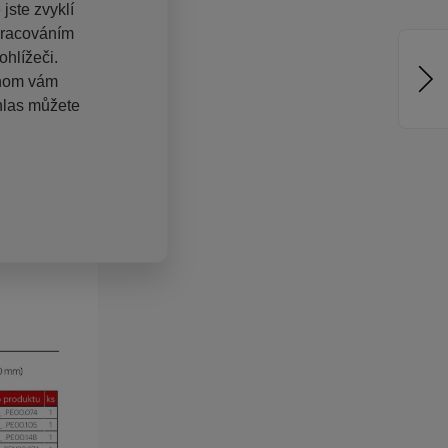
jste zvyklí
pracováním
hlížeči.
chom vám
hlas můžete