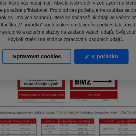
ci, které vás nezajímají. Abyste web viděli v zobrazení na které 
e pokaždé přihlašovat. Proto od vás potřebujeme souhlas se z
okies - malých souborů, které se dočasně ukládají ve vašem pro
 tlačítka „V pořádku“ souhlasíte s nastavením cookies tak, aby
mysluplné a užitečné služby na základě vašich údajů. Svůj sou
kdykoli změnit na stránce zpracování osobních údajů.
Spravovat cookies
V pořádku