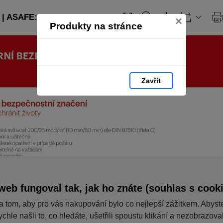
| ASAFE: strana 88
×
Produkty na stránce
Zavřít
web fungoval tak, jak ho znáte (souhlas s cook
a tom, aby pro vás nakupování bylo co nejlepší zážitkem. Abyst
ychle našli to, co hledáte, ušetřili spoustu klikání a nezobrazov