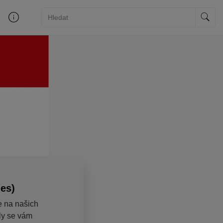
ies)
e na našich
aly se vám