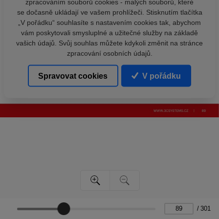
zpracováním souborů cookies - malých souborů, které
se dočasně ukládají ve vašem prohlížeči. Stisknutím tlačítka
„V pořádku“ souhlasíte s nastavením cookies tak, abychom
vám poskytovali smysluplné a užitečné služby na základě
vašich údajů. Svůj souhlas můžete kdykoli změnit na stránce
zpracování osobních údajů.
Spravovat cookies
V pořádku
/
301