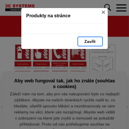
×
Produkty na stránce
Zavřít
Aby web fungoval tak, jak ho znáte (souhlas
s cookies)
Záleží nám na tom, aby pro vás nakupování bylo co nejlepší
zážitkem. Abyste na našich stránkách rychle našli to, co
hledáte, ušetřili spoustu klikání a nezobrazovaly se vám
reklamy na věci, které vás nezajímají. Abyste web viděli
v zobrazení na které jste zvyklí a nemuseli se pokaždé
přihlašovat. Proto od vás potřebujeme souhlas se