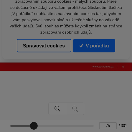
zpracováním souborů cookies - malých souborů, které
se dočasně ukládají ve vašem prohlížeči. Stisknutím tlačítka
„V pořádku“ souhlasíte s nastavením cookies tak, abychom
vám poskytovali smysluplné a užitečné služby na základě
vašich údajů. Svůj souhlas můžete kdykoli změnit na stránce
zpracování osobních údajů.
Spravovat cookies
V pořádku
/
301