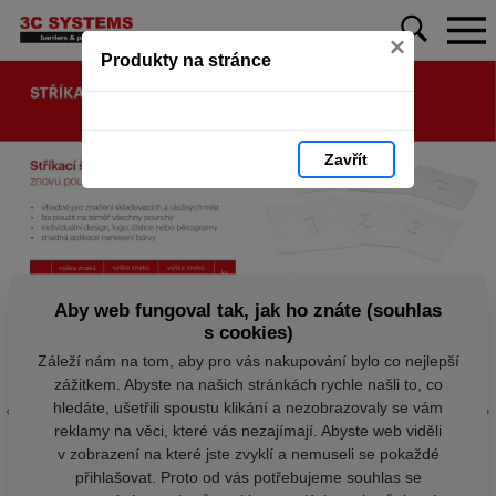
×
Produkty na stránce
Zavřít
Aby web fungoval tak, jak ho znáte (souhlas
s cookies)
Záleží nám na tom, aby pro vás nakupování bylo co nejlepší
zážitkem. Abyste na našich stránkách rychle našli to, co
hledáte, ušetřili spoustu klikání a nezobrazovaly se vám
reklamy na věci, které vás nezajímají. Abyste web viděli
v zobrazení na které jste zvyklí a nemuseli se pokaždé
přihlašovat. Proto od vás potřebujeme souhlas se