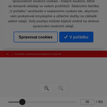
zpracováním souborů cookies - malých souborů, které
se dočasně ukládají ve vašem prohlížeči. Stisknutím tlačítka
„V pořádku“ souhlasíte s nastavením cookies tak, abychom
vám poskytovali smysluplné a užitečné služby na základě
vašich údajů. Svůj souhlas můžete kdykoli změnit na stránce
zpracování osobních údajů.
Spravovat cookies
V pořádku
/
301