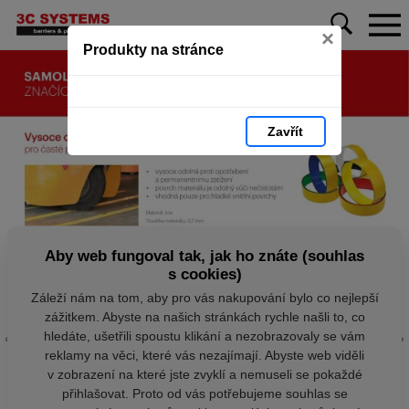
×
Produkty na stránce
Zavřít
Aby web fungoval tak, jak ho znáte (souhlas
s cookies)
Záleží nám na tom, aby pro vás nakupování bylo co nejlepší
zážitkem. Abyste na našich stránkách rychle našli to, co
hledáte, ušetřili spoustu klikání a nezobrazovaly se vám
reklamy na věci, které vás nezajímají. Abyste web viděli
v zobrazení na které jste zvyklí a nemuseli se pokaždé
přihlašovat. Proto od vás potřebujeme souhlas se