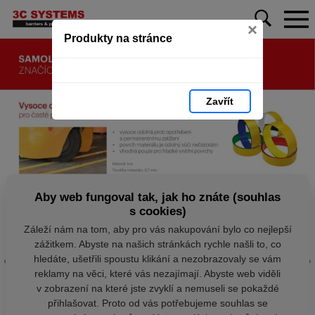
×
Produkty na stránce
Zavřít
Aby web fungoval tak, jak ho znáte (souhlas
s cookies)
Záleží nám na tom, aby pro vás nakupování bylo co nejlepší
zážitkem. Abyste na našich stránkách rychle našli to, co
hledáte, ušetřili spoustu klikání a nezobrazovaly se vám
reklamy na věci, které vás nezajímají. Abyste web viděli
v zobrazení na které jste zvyklí a nemuseli se pokaždé
přihlašovat. Proto od vás potřebujeme souhlas se