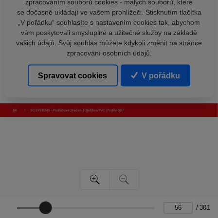
zpracováním souborů cookies - malých souborů, které
se dočasně ukládají ve vašem prohlížeči. Stisknutím tlačítka
„V pořádku“ souhlasíte s nastavením cookies tak, abychom
vám poskytovali smysluplné a užitečné služby na základě
vašich údajů. Svůj souhlas můžete kdykoli změnit na stránce
zpracování osobních údajů.
Spravovat cookies
V pořádku
/
301