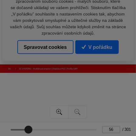
zpracováním souborů cookies - malých souborů, které
se dočasně ukládají ve vašem prohlížeči. Stisknutím tlačítka
„V pořádku“ souhlasíte s nastavením cookies tak, abychom
vám poskytovali smysluplné a užitečné služby na základě
vašich údajů. Svůj souhlas můžete kdykoli změnit na stránce
zpracování osobních údajů.
Spravovat cookies
V pořádku
/
301