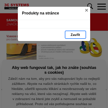
×
Produkty na stránce
Zavřít
Aby web fungoval tak, jak ho znáte (souhlas
s cookies)
Záleží nám na tom, aby pro vás nakupování bylo co nejlepší
zážitkem. Abyste na našich stránkách rychle našli to, co
hledáte, ušetřili spoustu klikání a nezobrazovaly se vám
reklamy na věci, které vás nezajímají. Abyste web viděli
v zobrazení na které jste zvyklí a nemuseli se pokaždé
přihlašovat. Proto od vás potřebujeme souhlas se