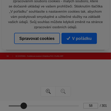
zpracováním souborů cookies - malých souborů, které
se dočasně ukládají ve vašem prohlížeči. Stisknutím tlačítka
„V pořádku“ souhlasíte s nastavením cookies tak, abychom
vám poskytovali smysluplné a užitečné služby na základě
vašich údajů. Svůj souhlas můžete kdykoli změnit na stránce
zpracování osobních údajů.
Spravovat cookies
V pořádku
/
301