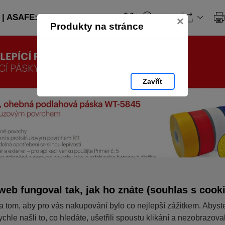
| ASAFE: strana 58
×
Produkty na stránce
Zavřít
web fungoval tak, jak ho znáte (souhlas s cook
a tom, aby pro vás nakupování bylo co nejlepší zážitkem. Abyst
ychle našli to, co hledáte, ušetřili spoustu klikání a nezobrazov