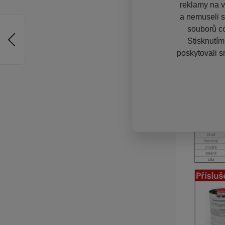
reklamy na vě
a nemuseli s
souborů co
Stisknutím
poskytovali s