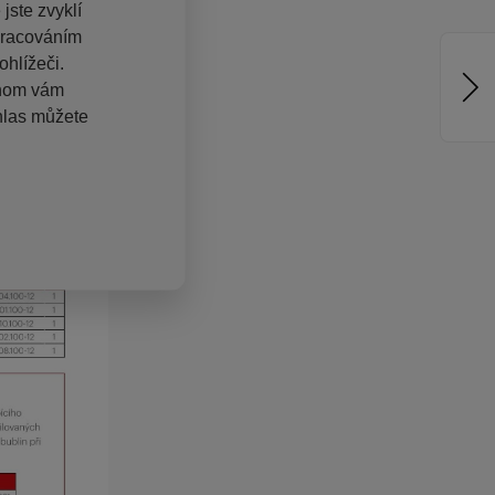
jste zvyklí
pracováním
hlížeči.
chom vám
hlas můžete