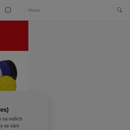
ies)
e na našich
aly se vám