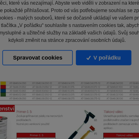
ci, které vás nezajímají. Abyste web viděli v zobrazení na které 
e pokaždé přihlašovat. Proto od vás potřebujeme souhlas se z
okies - malých souborů, které se dočasně ukládají ve vašem pro
 tlačítka „V pořádku“ souhlasíte s nastavením cookies tak, aby
mysluplné a užitečné služby na základě vašich údajů. Svůj sou
kdykoli změnit na stránce zpracování osobních údajů.
Spravovat cookies
V pořádku