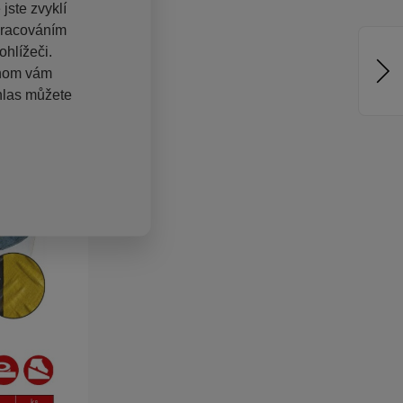
jste zvyklí
pracováním
hlížeči.
chom vám
hlas můžete