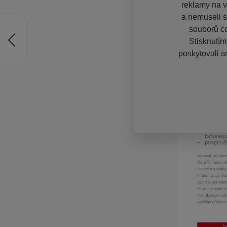
reklamy na vě
a nemuseli s
souborů co
Stisknutím
poskytovali s