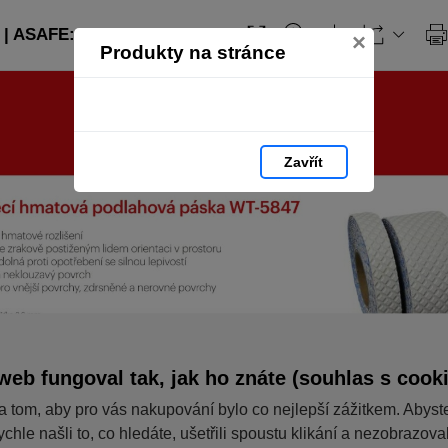
| ASAFE: strana 59
×
Produkty na stránce
Zavřít
web fungoval tak, jak ho znáte (souhlas s cook
a tom, aby pro vás nakupování bylo co nejlepší zážitkem. Abyst
ychle našli to, co hledáte, ušetřili spoustu klikání a nezobrazov