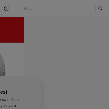
ies)
e na našich
aly se vám