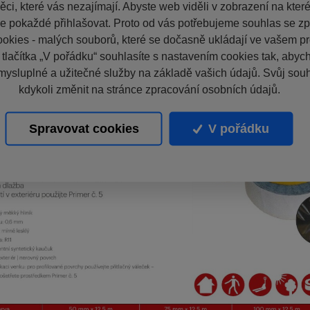
ci, které vás nezajímají. Abyste web viděli v zobrazení na které 
e pokaždé přihlašovat. Proto od vás potřebujeme souhlas se z
okies - malých souborů, které se dočasně ukládají ve vašem pro
 tlačítka „V pořádku“ souhlasíte s nastavením cookies tak, aby
mysluplné a užitečné služby na základě vašich údajů. Svůj sou
kdykoli změnit na stránce zpracování osobních údajů.
Spravovat cookies
V pořádku