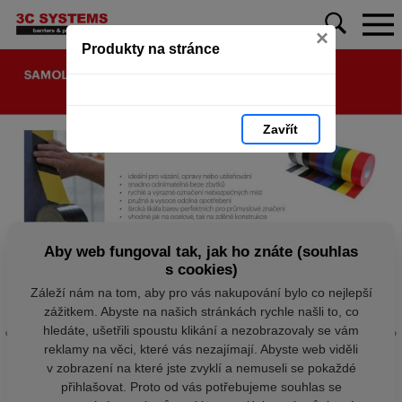
×
Produkty na stránce
Zavřít
Aby web fungoval tak, jak ho znáte (souhlas
s cookies)
Záleží nám na tom, aby pro vás nakupování bylo co nejlepší
zážitkem. Abyste na našich stránkách rychle našli to, co
hledáte, ušetřili spoustu klikání a nezobrazovaly se vám
reklamy na věci, které vás nezajímají. Abyste web viděli
v zobrazení na které jste zvyklí a nemuseli se pokaždé
přihlašovat. Proto od vás potřebujeme souhlas se