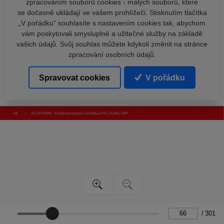
zpracováním souborů cookies - malých souborů, které
se dočasně ukládají ve vašem prohlížeči. Stisknutím tlačítka
„V pořádku“ souhlasíte s nastavením cookies tak, abychom
vám poskytovali smysluplné a užitečné služby na základě
vašich údajů. Svůj souhlas můžete kdykoli změnit na stránce
zpracování osobních údajů.
Spravovat cookies
V pořádku
/
301