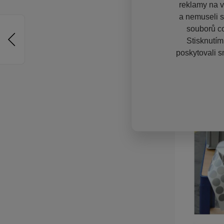
reklamy na vě
a nemuseli s
souborů co
Stisknutím
poskytovali s