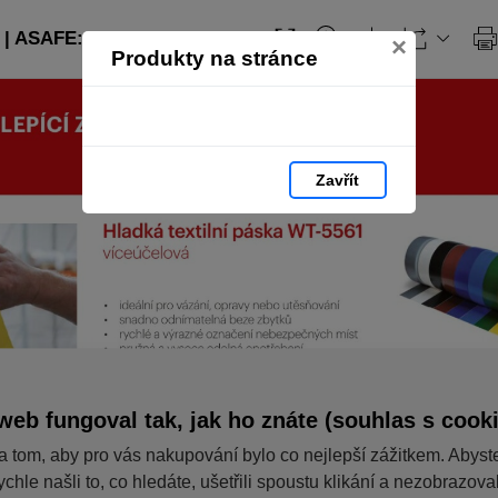
| ASAFE: strana 66
×
Produkty na stránce
Zavřít
web fungoval tak, jak ho znáte (souhlas s cook
a tom, aby pro vás nakupování bylo co nejlepší zážitkem. Abyst
ychle našli to, co hledáte, ušetřili spoustu klikání a nezobrazov