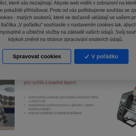
ci, které vás nezajímají. Abyste web viděli v zobrazení na které 
e pokaždé přihlašovat. Proto od vás potřebujeme souhlas se z
okies - malých souborů, které se dočasně ukládají ve vašem pro
 tlačítka „V pořádku“ souhlasíte s nastavením cookies tak, aby
mysluplné a užitečné služby na základě vašich údajů. Svůj sou
kdykoli změnit na stránce zpracování osobních údajů.
Spravovat cookies
V pořádku