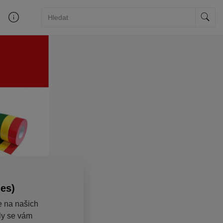
ies)
e na našich
aly se vám