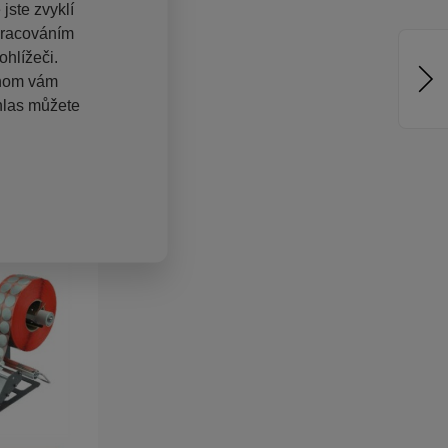
jste zvyklí
pracováním
hlížeči.
chom vám
hlas můžete