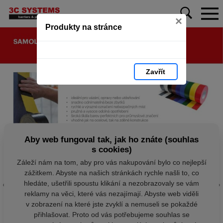
×
Produkty na stránce
Zavřít
Aby web fungoval tak, jak ho znáte (souhlas
s cookies)
Záleží nám na tom, aby pro vás nakupování bylo co nejlepší
zážitkem. Abyste na našich stránkách rychle našli to, co
hledáte, ušetřili spoustu klikání a nezobrazovaly se vám
reklamy na věci, které vás nezajímají. Abyste web viděli
v zobrazení na které jste zvyklí a nemuseli se pokaždé
přihlašovat. Proto od vás potřebujeme souhlas se