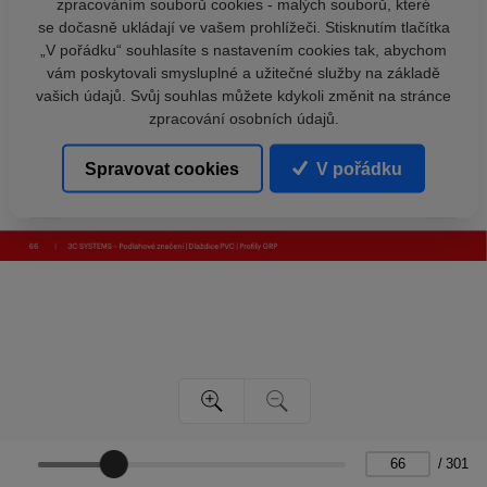
zpracováním souborů cookies - malých souborů, které
se dočasně ukládají ve vašem prohlížeči. Stisknutím tlačítka
„V pořádku“ souhlasíte s nastavením cookies tak, abychom
vám poskytovali smysluplné a užitečné služby na základě
vašich údajů. Svůj souhlas můžete kdykoli změnit na stránce
zpracování osobních údajů.
Spravovat cookies
V pořádku
/
301