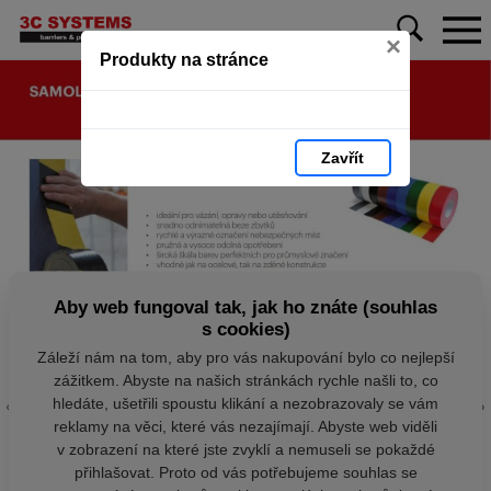
×
Produkty na stránce
Zavřít
Aby web fungoval tak, jak ho znáte (souhlas
s cookies)
Záleží nám na tom, aby pro vás nakupování bylo co nejlepší
zážitkem. Abyste na našich stránkách rychle našli to, co
hledáte, ušetřili spoustu klikání a nezobrazovaly se vám
reklamy na věci, které vás nezajímají. Abyste web viděli
v zobrazení na které jste zvyklí a nemuseli se pokaždé
přihlašovat. Proto od vás potřebujeme souhlas se