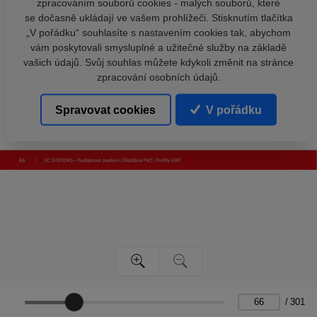
zpracováním souborů cookies - malých souborů, které
se dočasně ukládají ve vašem prohlížeči. Stisknutím tlačítka
„V pořádku“ souhlasíte s nastavením cookies tak, abychom
vám poskytovali smysluplné a užitečné služby na základě
vašich údajů. Svůj souhlas můžete kdykoli změnit na stránce
zpracování osobních údajů.
Spravovat cookies
V pořádku
/
301