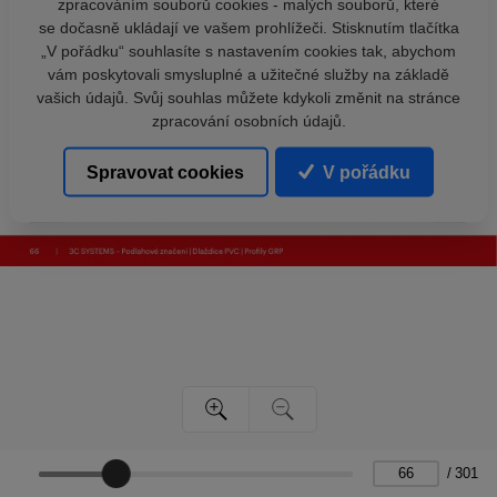
zpracováním souborů cookies - malých souborů, které
se dočasně ukládají ve vašem prohlížeči. Stisknutím tlačítka
„V pořádku“ souhlasíte s nastavením cookies tak, abychom
vám poskytovali smysluplné a užitečné služby na základě
vašich údajů. Svůj souhlas můžete kdykoli změnit na stránce
zpracování osobních údajů.
Spravovat cookies
V pořádku
/
301