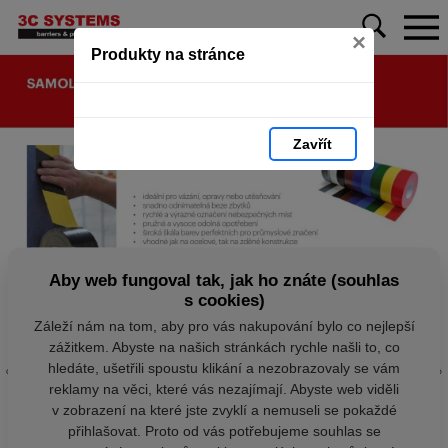
×
Produkty na stránce
Zavřít
Aby web fungoval tak, jak ho znáte (souhlas
s cookies)
Záleží nám na tom, aby pro vás nakupování bylo co nejlepší
zážitkem. Abyste na našich stránkách rychle našli to, co
hledáte, ušetřili spoustu klikání a nezobrazovaly se vám
reklamy na věci, které vás nezajímají. Abyste web viděli
v zobrazení na které jste zvyklí a nemuseli se pokaždé
přihlašovat. Proto od vás potřebujeme souhlas se