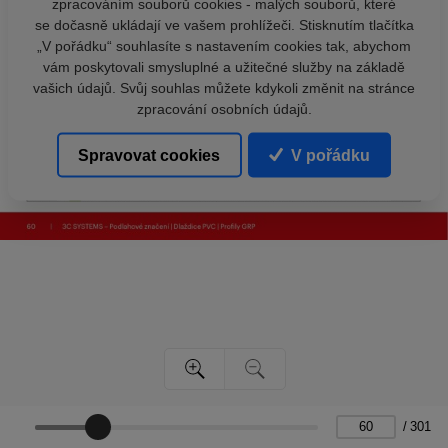
zpracováním souborů cookies - malých souborů, které
se dočasně ukládají ve vašem prohlížeči. Stisknutím tlačítka
„V pořádku“ souhlasíte s nastavením cookies tak, abychom
vám poskytovali smysluplné a užitečné služby na základě
vašich údajů. Svůj souhlas můžete kdykoli změnit na stránce
zpracování osobních údajů.
Spravovat cookies
V pořádku
/
301