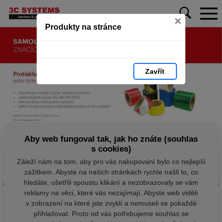
×
Produkty na stránce
Zavřít
Aby web fungoval tak, jak ho znáte (souhlas
s cookies)
Záleží nám na tom, aby pro vás nakupování bylo co nejlepší
zážitkem. Abyste na našich stránkách rychle našli to, co
hledáte, ušetřili spoustu klikání a nezobrazovaly se vám
reklamy na věci, které vás nezajímají. Abyste web viděli
v zobrazení na které jste zvyklí a nemuseli se pokaždé
přihlašovat. Proto od vás potřebujeme souhlas se