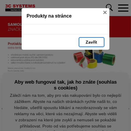
×
Produkty na stránce
Zavřít
Aby web fungoval tak, jak ho znáte (souhlas
s cookies)
Záleží nám na tom, aby pro vás nakupování bylo co nejlepší
zážitkem. Abyste na našich stránkách rychle našli to, co
hledáte, ušetřili spoustu klikání a nezobrazovaly se vám
reklamy na věci, které vás nezajímají. Abyste web viděli
v zobrazení na které jste zvyklí a nemuseli se pokaždé
přihlašovat. Proto od vás potřebujeme souhlas se