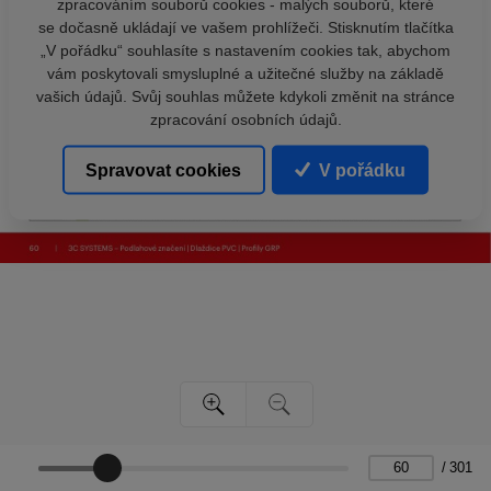
zpracováním souborů cookies - malých souborů, které
se dočasně ukládají ve vašem prohlížeči. Stisknutím tlačítka
„V pořádku“ souhlasíte s nastavením cookies tak, abychom
vám poskytovali smysluplné a užitečné služby na základě
vašich údajů. Svůj souhlas můžete kdykoli změnit na stránce
zpracování osobních údajů.
Spravovat cookies
V pořádku
/
301