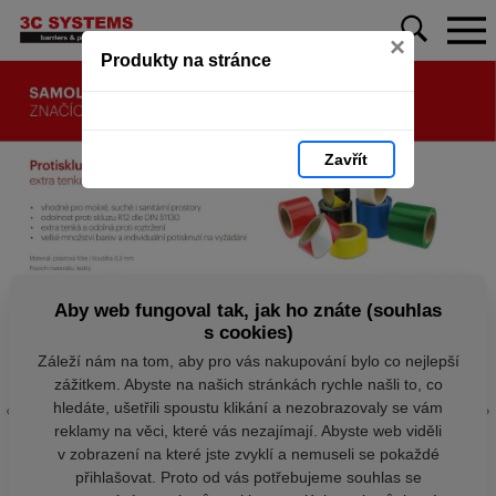
×
Produkty na stránce
Zavřít
Aby web fungoval tak, jak ho znáte (souhlas
s cookies)
Záleží nám na tom, aby pro vás nakupování bylo co nejlepší
zážitkem. Abyste na našich stránkách rychle našli to, co
hledáte, ušetřili spoustu klikání a nezobrazovaly se vám
reklamy na věci, které vás nezajímají. Abyste web viděli
v zobrazení na které jste zvyklí a nemuseli se pokaždé
přihlašovat. Proto od vás potřebujeme souhlas se