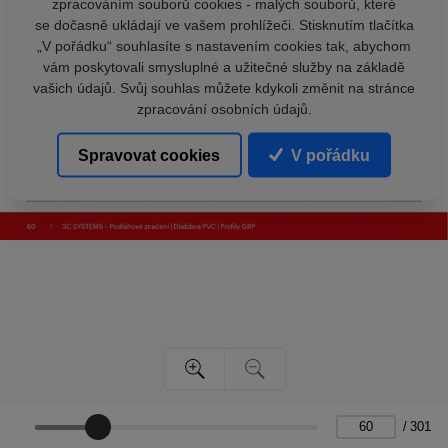
zpracováním souborů cookies - malých souborů, které
se dočasně ukládají ve vašem prohlížeči. Stisknutím tlačítka
„V pořádku“ souhlasíte s nastavením cookies tak, abychom
vám poskytovali smysluplné a užitečné služby na základě
vašich údajů. Svůj souhlas můžete kdykoli změnit na stránce
zpracování osobních údajů.
Spravovat cookies
V pořádku
/
301