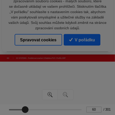
zpracováním souborů cookies - malých souborů, které
se dočasně ukládají ve vašem prohlížeči. Stisknutím tlačítka
„V pořádku“ souhlasíte s nastavením cookies tak, abychom
vám poskytovali smysluplné a užitečné služby na základě
vašich údajů. Svůj souhlas můžete kdykoli změnit na stránce
zpracování osobních údajů.
Spravovat cookies
V pořádku
/
301