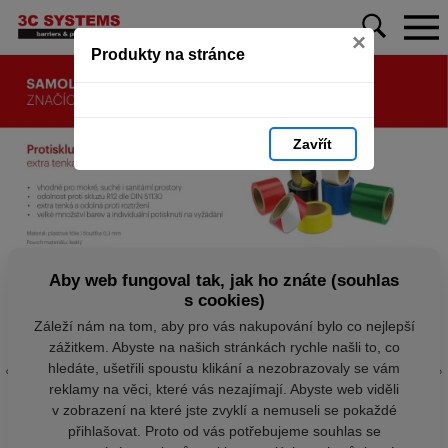
×
Produkty na stránce
Zavřít
Aby web fungoval tak, jak ho znáte (souhlas
s cookies)
Záleží nám na tom, aby pro vás nakupování bylo co nejlepší
zážitkem. Abyste na našich stránkách rychle našli to, co
hledáte, ušetřili spoustu klikání a nezobrazovaly se vám
reklamy na věci, které vás nezajímají. Abyste web viděli
v zobrazení na které jste zvyklí a nemuseli se pokaždé
přihlašovat. Proto od vás potřebujeme souhlas se