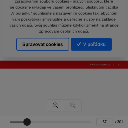
zpracováním souborů cookies - malých souborů, které
se dočasně ukládají ve vašem prohlížeči. Stisknutím tlačítka
„V pořádku“ souhlasíte s nastavením cookies tak, abychom
vám poskytovali smysluplné a užitečné služby na základě
vašich údajů. Svůj souhlas můžete kdykoli změnit na stránce
zpracování osobních údajů.
Spravovat cookies
V pořádku
/
301