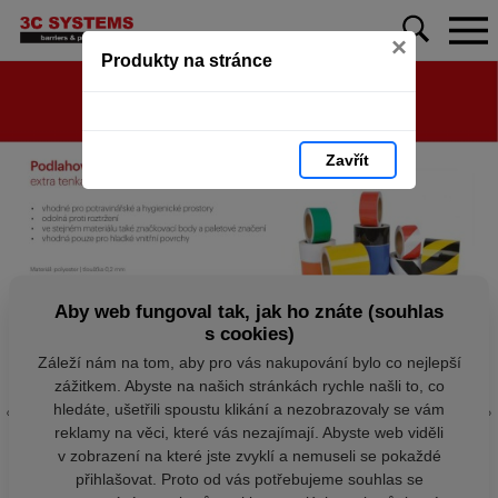
×
Produkty na stránce
Zavřít
Aby web fungoval tak, jak ho znáte (souhlas
s cookies)
Záleží nám na tom, aby pro vás nakupování bylo co nejlepší
zážitkem. Abyste na našich stránkách rychle našli to, co
hledáte, ušetřili spoustu klikání a nezobrazovaly se vám
reklamy na věci, které vás nezajímají. Abyste web viděli
v zobrazení na které jste zvyklí a nemuseli se pokaždé
přihlašovat. Proto od vás potřebujeme souhlas se