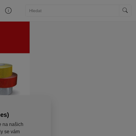
ies)
e na našich
aly se vám