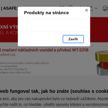
| ASAFE: strana 106
×
Produkty na stránce
Zavřít
web fungoval tak, jak ho znáte (souhlas s cook
a tom, aby pro vás nakupování bylo co nejlepší zážitkem. Abyst
ychle našli to, co hledáte, ušetřili spoustu klikání a nezobrazov