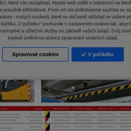
ci, které vás nezajímají. Abyste web viděli v zobrazení na které 
e pokaždé přihlašovat. Proto od vás potřebujeme souhlas se z
okies - malých souborů, které se dočasně ukládají ve vašem pro
 tlačítka „V pořádku“ souhlasíte s nastavením cookies tak, aby
mysluplné a užitečné služby na základě vašich údajů. Svůj sou
kdykoli změnit na stránce zpracování osobních údajů.
Spravovat cookies
V pořádku