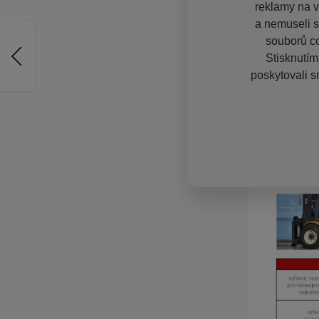
reklamy na vě
a nemuseli s
souborů co
Stisknutím
poskytovali s