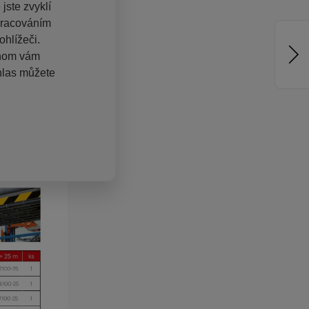
jste zvyklí
pracováním
hlížeči.
chom vám
hlas můžete