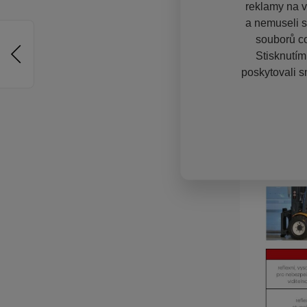
reklamy na vě
a nemuseli s
souborů co
Stisknutím
poskytovali s