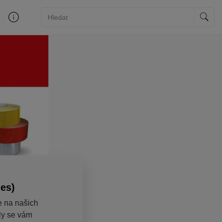
ies)
e na našich
aly se vám