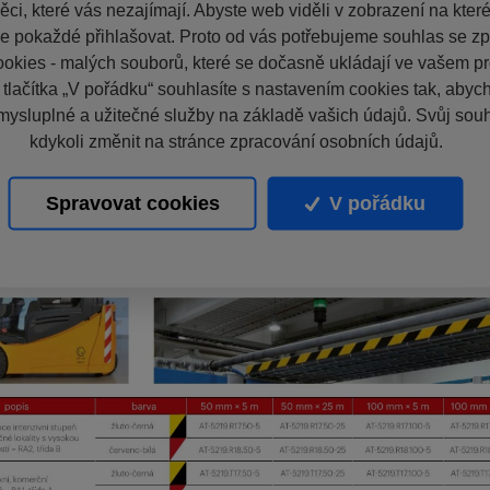
ci, které vás nezajímají. Abyste web viděli v zobrazení na které 
e pokaždé přihlašovat. Proto od vás potřebujeme souhlas se z
okies - malých souborů, které se dočasně ukládají ve vašem pro
 tlačítka „V pořádku“ souhlasíte s nastavením cookies tak, aby
mysluplné a užitečné služby na základě vašich údajů. Svůj sou
kdykoli změnit na stránce zpracování osobních údajů.
Spravovat cookies
V pořádku