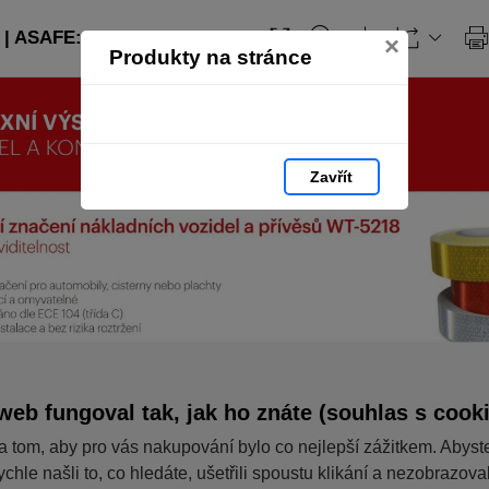
| ASAFE: strana 106
×
Produkty na stránce
Zavřít
web fungoval tak, jak ho znáte (souhlas s cook
a tom, aby pro vás nakupování bylo co nejlepší zážitkem. Abyst
ychle našli to, co hledáte, ušetřili spoustu klikání a nezobrazov