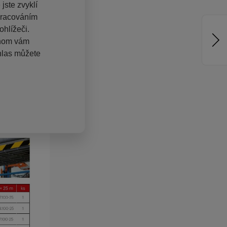
jste zvyklí
pracováním
hlížeči.
chom vám
hlas můžete