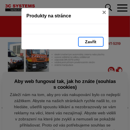
×
Produkty na stránce
Zavřít
Aby web fungoval tak, jak ho znáte (souhlas
s cookies)
Záleží nám na tom, aby pro vás nakupování bylo co nejlepší
zážitkem. Abyste na našich stránkách rychle našli to, co
hledáte, ušetřili spoustu klikání a nezobrazovaly se vám
reklamy na věci, které vás nezajímají. Abyste web viděli
v zobrazení na které jste zvyklí a nemuseli se pokaždé
přihlašovat. Proto od vás potřebujeme souhlas se