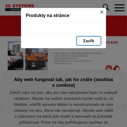
×
Produkty na stránce
Zavřít
Aby web fungoval tak, jak ho znáte (souhlas
s cookies)
Záleží nám na tom, aby pro vás nakupování bylo co nejlepší
zážitkem. Abyste na našich stránkách rychle našli to, co
hledáte, ušetřili spoustu klikání a nezobrazovaly se vám
reklamy na věci, které vás nezajímají. Abyste web viděli
v zobrazení na které jste zvyklí a nemuseli se pokaždé
přihlašovat. Proto od vás potřebujeme souhlas se