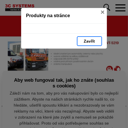
×
Produkty na stránce
Zavřít
Aby web fungoval tak, jak ho znáte (souhlas
s cookies)
Záleží nám na tom, aby pro vás nakupování bylo co nejlepší
zážitkem. Abyste na našich stránkách rychle našli to, co
hledáte, ušetřili spoustu klikání a nezobrazovaly se vám
reklamy na věci, které vás nezajímají. Abyste web viděli
v zobrazení na které jste zvyklí a nemuseli se pokaždé
přihlašovat. Proto od vás potřebujeme souhlas se