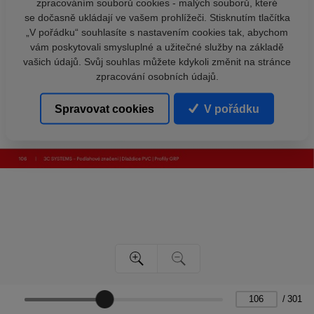
zpracováním souborů cookies - malých souborů, které
se dočasně ukládají ve vašem prohlížeči. Stisknutím tlačítka
„V pořádku“ souhlasíte s nastavením cookies tak, abychom
vám poskytovali smysluplné a užitečné služby na základě
vašich údajů. Svůj souhlas můžete kdykoli změnit na stránce
zpracování osobních údajů.
Spravovat cookies
V pořádku
/
301