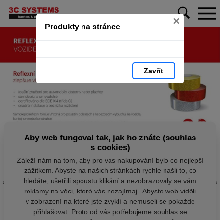
×
Produkty na stránce
Zavřít
Aby web fungoval tak, jak ho znáte (souhlas
s cookies)
Záleží nám na tom, aby pro vás nakupování bylo co nejlepší
zážitkem. Abyste na našich stránkách rychle našli to, co
hledáte, ušetřili spoustu klikání a nezobrazovaly se vám
reklamy na věci, které vás nezajímají. Abyste web viděli
v zobrazení na které jste zvyklí a nemuseli se pokaždé
přihlašovat. Proto od vás potřebujeme souhlas se