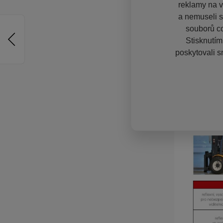
reklamy na vě
a nemuseli s
souborů co
Stisknutím
poskytovali s