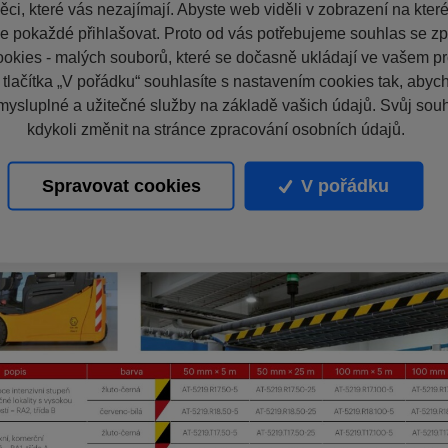
ci, které vás nezajímají. Abyste web viděli v zobrazení na které 
e pokaždé přihlašovat. Proto od vás potřebujeme souhlas se z
okies - malých souborů, které se dočasně ukládají ve vašem pro
 tlačítka „V pořádku“ souhlasíte s nastavením cookies tak, aby
mysluplné a užitečné služby na základě vašich údajů. Svůj sou
kdykoli změnit na stránce zpracování osobních údajů.
Spravovat cookies
V pořádku