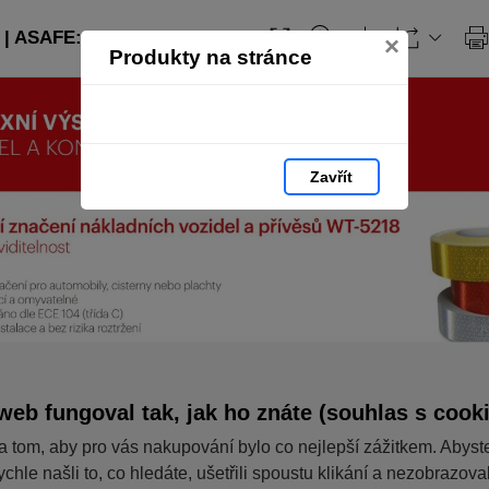
| ASAFE: strana 106
×
Produkty na stránce
Zavřít
web fungoval tak, jak ho znáte (souhlas s cook
a tom, aby pro vás nakupování bylo co nejlepší zážitkem. Abyst
ychle našli to, co hledáte, ušetřili spoustu klikání a nezobrazov