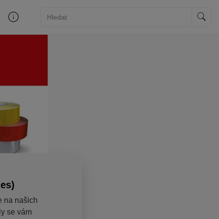
ies)
e na našich
aly se vám