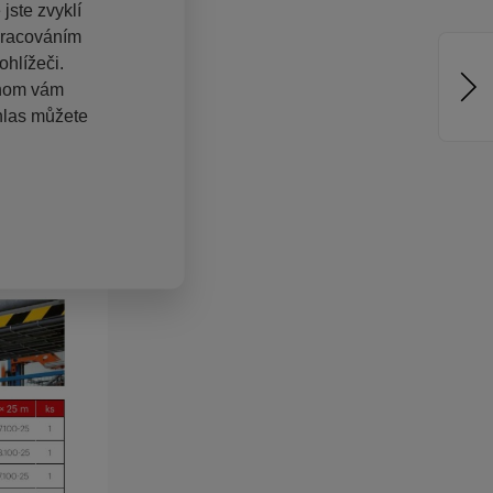
jste zvyklí
pracováním
hlížeči.
chom vám
hlas můžete