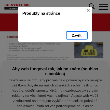
×
Produkty na stránce
Zavřít
Aby web fungoval tak, jak ho znáte (souhlas
s cookies)
Záleží nám na tom, aby pro vás nakupování bylo co nejlepší
zážitkem. Abyste na našich stránkách rychle našli to, co
hledáte, ušetřili spoustu klikání a nezobrazovaly se vám
reklamy na věci, které vás nezajímají. Abyste web viděli
v zobrazení na které jste zvyklí a nemuseli se pokaždé
přihlašovat. Proto od vás potřebujeme souhlas se