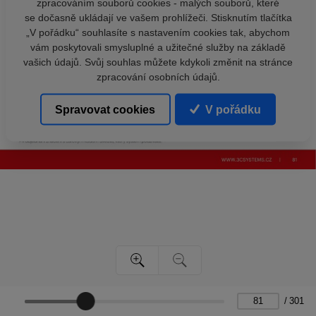
zpracováním souborů cookies - malých souborů, které
se dočasně ukládají ve vašem prohlížeči. Stisknutím tlačítka
„V pořádku“ souhlasíte s nastavením cookies tak, abychom
vám poskytovali smysluplné a užitečné služby na základě
vašich údajů. Svůj souhlas můžete kdykoli změnit na stránce
zpracování osobních údajů.
Spravovat cookies
V pořádku
/
301