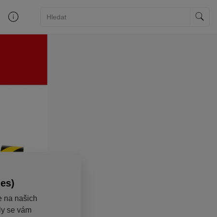
ies)
e na našich
aly se vám