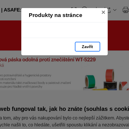
| ASAFE: strana 57
×
Produkty na stránce
Zavřít
web fungoval tak, jak ho znáte (souhlas s cook
a tom, aby pro vás nakupování bylo co nejlepší zážitkem. Abyst
ychle našli to, co hledáte, ušetřili spoustu klikání a nezobrazov