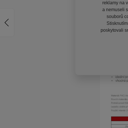
reklamy na vě
a nemuseli s
souborů co
Stisknutím
poskytovali s