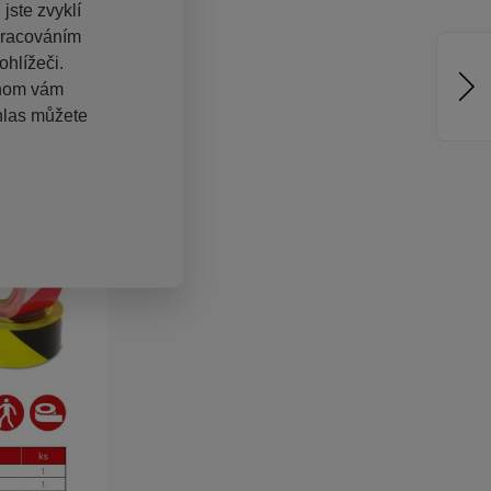
jste zvyklí
pracováním
hlížeči.
chom vám
hlas můžete