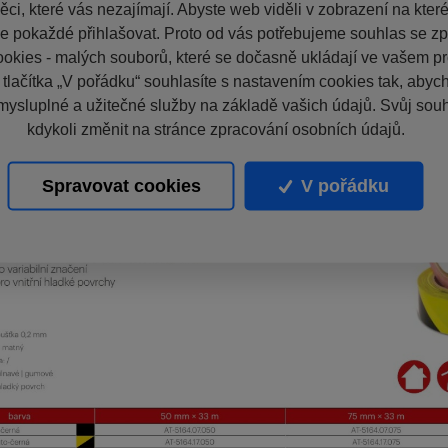
ci, které vás nezajímají. Abyste web viděli v zobrazení na které 
e pokaždé přihlašovat. Proto od vás potřebujeme souhlas se z
okies - malých souborů, které se dočasně ukládají ve vašem pro
 tlačítka „V pořádku“ souhlasíte s nastavením cookies tak, aby
mysluplné a užitečné služby na základě vašich údajů. Svůj sou
kdykoli změnit na stránce zpracování osobních údajů.
Spravovat cookies
V pořádku