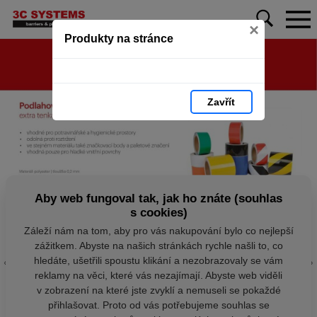
×
Produkty na stránce
Zavřít
Aby web fungoval tak, jak ho znáte (souhlas
s cookies)
Záleží nám na tom, aby pro vás nakupování bylo co nejlepší
zážitkem. Abyste na našich stránkách rychle našli to, co
hledáte, ušetřili spoustu klikání a nezobrazovaly se vám
reklamy na věci, které vás nezajímají. Abyste web viděli
v zobrazení na které jste zvyklí a nemuseli se pokaždé
přihlašovat. Proto od vás potřebujeme souhlas se