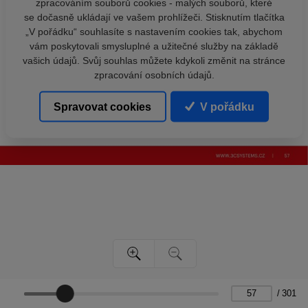
zpracováním souborů cookies - malých souborů, které
se dočasně ukládají ve vašem prohlížeči. Stisknutím tlačítka
„V pořádku“ souhlasíte s nastavením cookies tak, abychom
vám poskytovali smysluplné a užitečné služby na základě
vašich údajů. Svůj souhlas můžete kdykoli změnit na stránce
zpracování osobních údajů.
Spravovat cookies
V pořádku
/
301