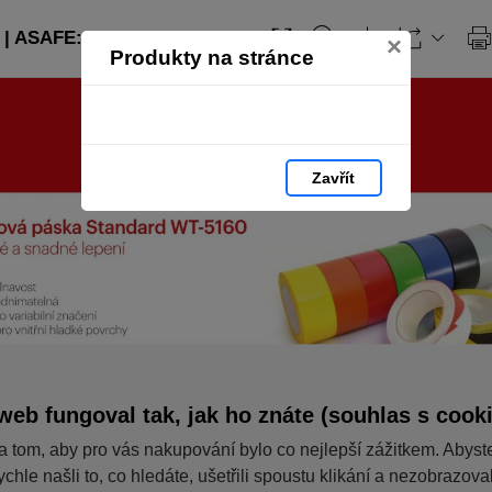
| ASAFE: strana 61
×
Produkty na stránce
Zavřít
web fungoval tak, jak ho znáte (souhlas s cook
a tom, aby pro vás nakupování bylo co nejlepší zážitkem. Abyst
ychle našli to, co hledáte, ušetřili spoustu klikání a nezobrazov