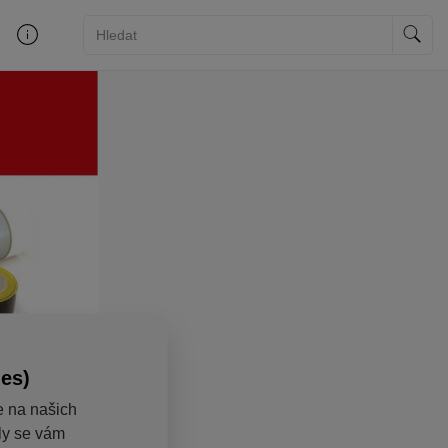
ies)
e na našich
aly se vám