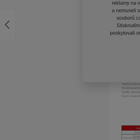
reklamy na vě
a nemuseli s
souborů co
Stisknutím
poskytovali s