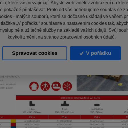
ci, které vás nezajímají. Abyste web viděli v zobrazení na které 
e pokaždé přihlašovat. Proto od vás potřebujeme souhlas se z
okies - malých souborů, které se dočasně ukládají ve vašem pro
 tlačítka „V pořádku“ souhlasíte s nastavením cookies tak, aby
mysluplné a užitečné služby na základě vašich údajů. Svůj sou
kdykoli změnit na stránce zpracování osobních údajů.
Spravovat cookies
V pořádku