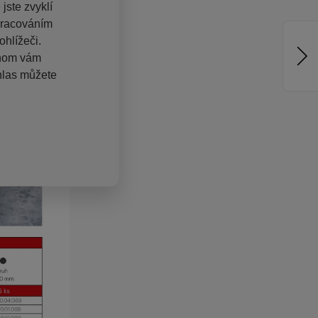
jste zvyklí
pracováním
hlížeči.
chom vám
hlas můžete