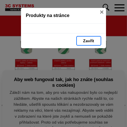
×
Produkty na stránce
Zavřít
Aby web fungoval tak, jak ho znáte (souhlas
s cookies)
Záleží nám na tom, aby pro vás nakupování bylo co nejlepší
zážitkem. Abyste na našich stránkách rychle našli to, co
hledáte, ušetřili spoustu klikání a nezobrazovaly se vám
reklamy na věci, které vás nezajímají. Abyste web viděli
v zobrazení na které jste zvyklí a nemuseli se pokaždé
přihlašovat. Proto od vás potřebujeme souhlas se