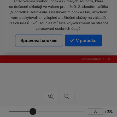
zpracováním souborů cookies - malých souborů, které
se dočasně ukládají ve vašem prohlížeči. Stisknutím tlačítka
„V pořádku“ souhlasíte s nastavením cookies tak, abychom
vám poskytovali smysluplné a užitečné služby na základě
vašich údajů. Svůj souhlas můžete kdykoli změnit na stránce
zpracování osobních údajů.
Spravovat cookies
V pořádku
/
301