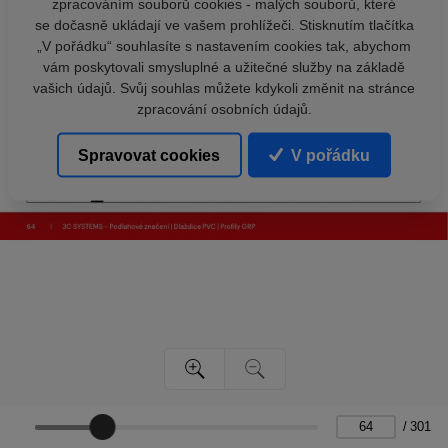
zpracováním souborů cookies - malých souborů, které
se dočasně ukládají ve vašem prohlížeči. Stisknutím tlačítka
„V pořádku“ souhlasíte s nastavením cookies tak, abychom
vám poskytovali smysluplné a užitečné služby na základě
vašich údajů. Svůj souhlas můžete kdykoli změnit na stránce
zpracování osobních údajů.
Spravovat cookies
V pořádku
/
301