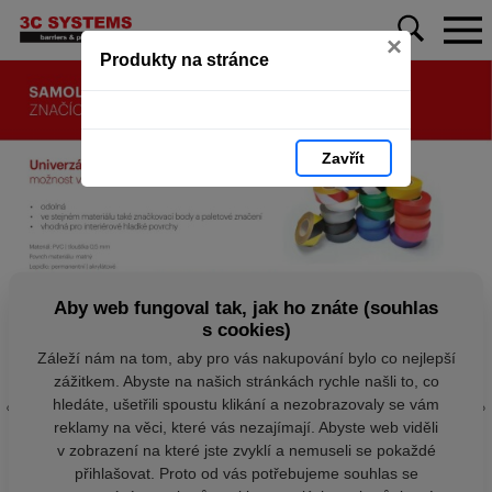
×
Produkty na stránce
Zavřít
Aby web fungoval tak, jak ho znáte (souhlas
s cookies)
Záleží nám na tom, aby pro vás nakupování bylo co nejlepší
zážitkem. Abyste na našich stránkách rychle našli to, co
hledáte, ušetřili spoustu klikání a nezobrazovaly se vám
reklamy na věci, které vás nezajímají. Abyste web viděli
v zobrazení na které jste zvyklí a nemuseli se pokaždé
přihlašovat. Proto od vás potřebujeme souhlas se