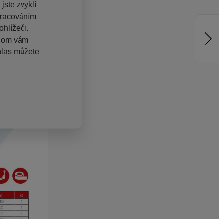
jste zvyklí
pracováním
hlížeči.
chom vám
hlas můžete