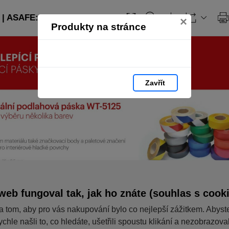
| ASAFE: strana 64
×
Produkty na stránce
Zavřít
web fungoval tak, jak ho znáte (souhlas s cook
a tom, aby pro vás nakupování bylo co nejlepší zážitkem. Abyst
ychle našli to, co hledáte, ušetřili spoustu klikání a nezobrazov