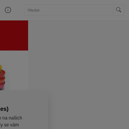
ies)
e na našich
aly se vám