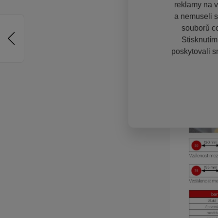
reklamy na vě
a nemuseli s
souborů co
Stisknutím
poskytovali s