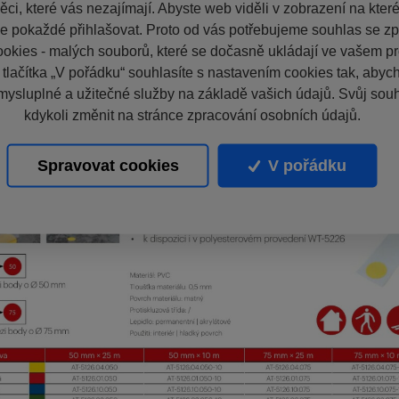
ci, které vás nezajímají. Abyste web viděli v zobrazení na které 
e pokaždé přihlašovat. Proto od vás potřebujeme souhlas se z
okies - malých souborů, které se dočasně ukládají ve vašem pro
 tlačítka „V pořádku“ souhlasíte s nastavením cookies tak, aby
mysluplné a užitečné služby na základě vašich údajů. Svůj sou
kdykoli změnit na stránce zpracování osobních údajů.
Spravovat cookies
V pořádku