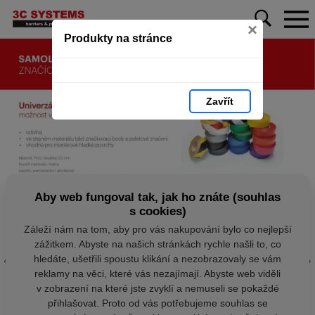
×
Produkty na stránce
Zavřít
Aby web fungoval tak, jak ho znáte (souhlas
s cookies)
Záleží nám na tom, aby pro vás nakupování bylo co nejlepší
zážitkem. Abyste na našich stránkách rychle našli to, co
hledáte, ušetřili spoustu klikání a nezobrazovaly se vám
reklamy na věci, které vás nezajímají. Abyste web viděli
v zobrazení na které jste zvyklí a nemuseli se pokaždé
přihlašovat. Proto od vás potřebujeme souhlas se