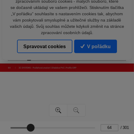
zpracováním souborů cookies - malých souborů, které
se dočasně ukládají ve vašem prohlížeči. Stisknutím tlačítka
„V pořádku“ souhlasíte s nastavením cookies tak, abychom
vám poskytovali smysluplné a užitečné služby na základě
vašich údajů. Svůj souhlas můžete kdykoli změnit na stránce
zpracování osobních údajů.
Spravovat cookies
V pořádku
/
301