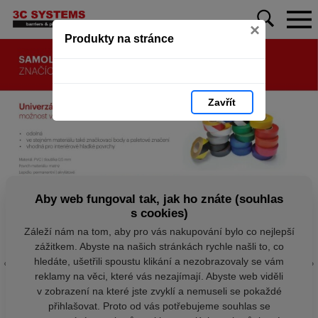
×
Produkty na stránce
Zavřít
Aby web fungoval tak, jak ho znáte (souhlas
s cookies)
Záleží nám na tom, aby pro vás nakupování bylo co nejlepší
zážitkem. Abyste na našich stránkách rychle našli to, co
hledáte, ušetřili spoustu klikání a nezobrazovaly se vám
reklamy na věci, které vás nezajímají. Abyste web viděli
v zobrazení na které jste zvyklí a nemuseli se pokaždé
přihlašovat. Proto od vás potřebujeme souhlas se