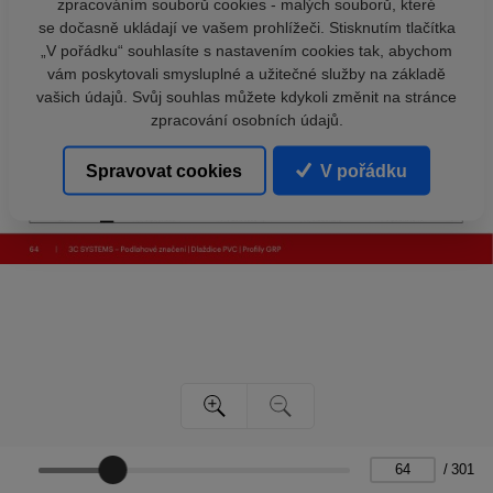
zpracováním souborů cookies - malých souborů, které
se dočasně ukládají ve vašem prohlížeči. Stisknutím tlačítka
„V pořádku“ souhlasíte s nastavením cookies tak, abychom
vám poskytovali smysluplné a užitečné služby na základě
vašich údajů. Svůj souhlas můžete kdykoli změnit na stránce
zpracování osobních údajů.
Spravovat cookies
V pořádku
/
301