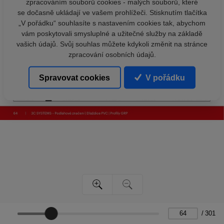
zpracováním souborů cookies - malých souborů, které
se dočasně ukládají ve vašem prohlížeči. Stisknutím tlačítka
„V pořádku“ souhlasíte s nastavením cookies tak, abychom
vám poskytovali smysluplné a užitečné služby na základě
vašich údajů. Svůj souhlas můžete kdykoli změnit na stránce
zpracování osobních údajů.
Spravovat cookies
V pořádku
/
301