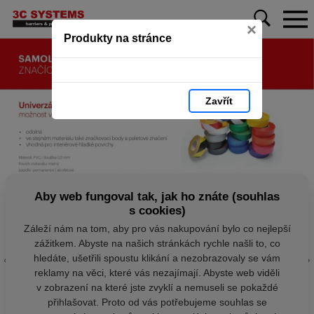
×
Produkty na stránce
Zavřít
Aby web fungoval tak, jak ho znáte (souhlas
s cookies)
Záleží nám na tom, aby pro vás nakupování bylo co nejlepší
zážitkem. Abyste na našich stránkách rychle našli to, co
hledáte, ušetřili spoustu klikání a nezobrazovaly se vám
reklamy na věci, které vás nezajímají. Abyste web viděli
v zobrazení na které jste zvyklí a nemuseli se pokaždé
přihlašovat. Proto od vás potřebujeme souhlas se