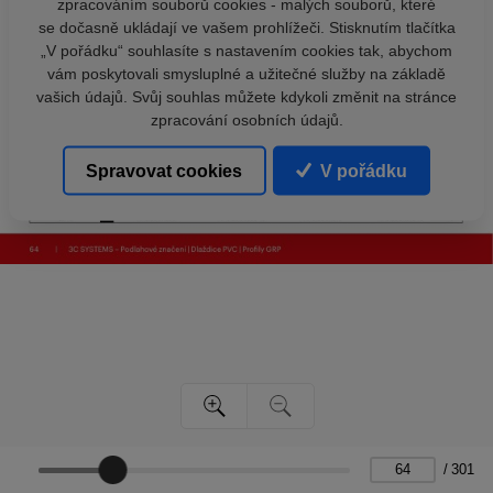
zpracováním souborů cookies - malých souborů, které
se dočasně ukládají ve vašem prohlížeči. Stisknutím tlačítka
„V pořádku“ souhlasíte s nastavením cookies tak, abychom
vám poskytovali smysluplné a užitečné služby na základě
vašich údajů. Svůj souhlas můžete kdykoli změnit na stránce
zpracování osobních údajů.
Spravovat cookies
V pořádku
/
301