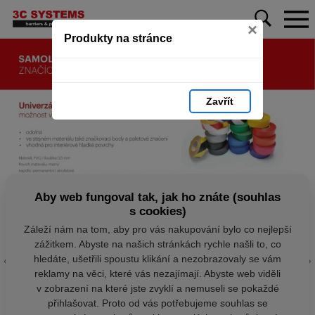
×
Produkty na stránce
Zavřít
Aby web fungoval tak, jak ho znáte (souhlas
s cookies)
Záleží nám na tom, aby pro vás nakupování bylo co nejlepší
zážitkem. Abyste na našich stránkách rychle našli to, co
hledáte, ušetřili spoustu klikání a nezobrazovaly se vám
reklamy na věci, které vás nezajímají. Abyste web viděli
v zobrazení na které jste zvyklí a nemuseli se pokaždé
přihlašovat. Proto od vás potřebujeme souhlas se