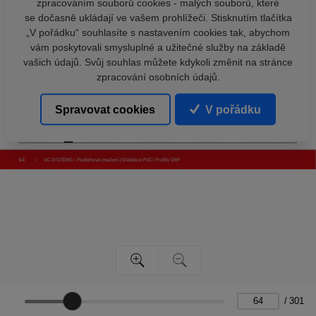
zpracováním souborů cookies - malých souborů, které
se dočasně ukládají ve vašem prohlížeči. Stisknutím tlačítka
„V pořádku“ souhlasíte s nastavením cookies tak, abychom
vám poskytovali smysluplné a užitečné služby na základě
vašich údajů. Svůj souhlas můžete kdykoli změnit na stránce
zpracování osobních údajů.
Spravovat cookies
V pořádku
/
301