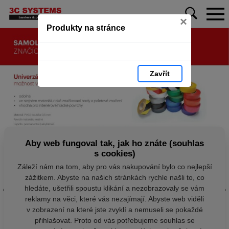
×
Produkty na stránce
Zavřít
Aby web fungoval tak, jak ho znáte (souhlas
s cookies)
Záleží nám na tom, aby pro vás nakupování bylo co nejlepší
zážitkem. Abyste na našich stránkách rychle našli to, co
hledáte, ušetřili spoustu klikání a nezobrazovaly se vám
reklamy na věci, které vás nezajímají. Abyste web viděli
v zobrazení na které jste zvyklí a nemuseli se pokaždé
přihlašovat. Proto od vás potřebujeme souhlas se