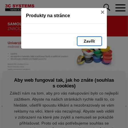
×
Produkty na stránce
Zavřít
Aby web fungoval tak, jak ho znáte (souhlas
s cookies)
Záleží nám na tom, aby pro vás nakupování bylo co nejlepší
zážitkem. Abyste na našich stránkách rychle našli to, co
hledáte, ušetřili spoustu klikání a nezobrazovaly se vám
reklamy na věci, které vás nezajímají. Abyste web viděli
v zobrazení na které jste zvyklí a nemuseli se pokaždé
přihlašovat. Proto od vás potřebujeme souhlas se