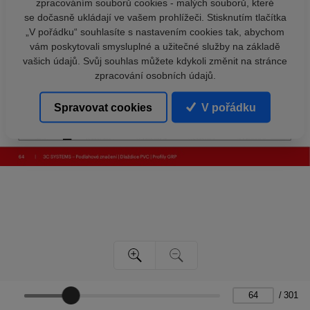
zpracováním souborů cookies - malých souborů, které
se dočasně ukládají ve vašem prohlížeči. Stisknutím tlačítka
„V pořádku“ souhlasíte s nastavením cookies tak, abychom
vám poskytovali smysluplné a užitečné služby na základě
vašich údajů. Svůj souhlas můžete kdykoli změnit na stránce
zpracování osobních údajů.
Spravovat cookies
V pořádku
/
301