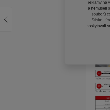
reklamy na vě
a nemuseli s
souborů co
Stisknutím
poskytovali s