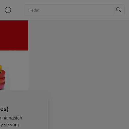
ies)
e na našich
aly se vám