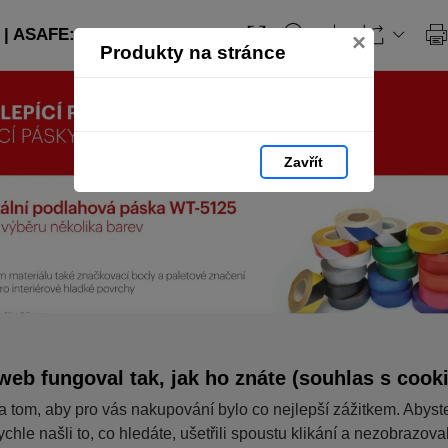
| ASAFE: strana 64
×
Produkty na stránce
Zavřít
web fungoval tak, jak ho znáte (souhlas s cook
a tom, aby pro vás nakupování bylo co nejlepší zážitkem. Abyst
ychle našli to, co hledáte, ušetřili spoustu klikání a nezobrazov