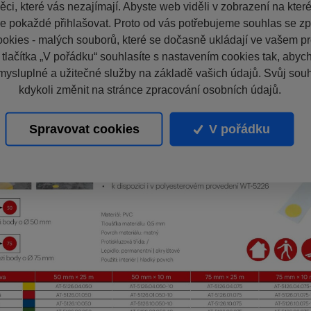
ci, které vás nezajímají. Abyste web viděli v zobrazení na které 
e pokaždé přihlašovat. Proto od vás potřebujeme souhlas se z
okies - malých souborů, které se dočasně ukládají ve vašem pro
 tlačítka „V pořádku“ souhlasíte s nastavením cookies tak, aby
mysluplné a užitečné služby na základě vašich údajů. Svůj sou
kdykoli změnit na stránce zpracování osobních údajů.
Spravovat cookies
V pořádku