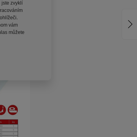
jste zvyklí
pracováním
hlížeči.
chom vám
hlas můžete