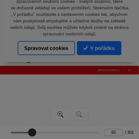
zpracováním souborů cookies - malých souborů, které
se dočasně ukládají ve vašem prohlížeči. Stisknutím tlačítka
„V pořádku“ souhlasíte s nastavením cookies tak, abychom
vám poskytovali smysluplné a užitečné služby na základě
vašich údajů. Svůj souhlas můžete kdykoli změnit na stránce
zpracování osobních údajů.
Spravovat cookies
V pořádku
/
301