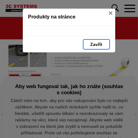
×
Produkty na stránce
Zavřít
Aby web fungoval tak, jak ho znáte (souhlas
s cookies)
Záleží nám na tom, aby pro vás nakupování bylo co nejlepší
zážitkem. Abyste na našich stránkách rychle našli to, co
hledáte, ušetřili spoustu klikání a nezobrazovaly se vám
reklamy na věci, které vás nezajímají. Abyste web viděli
v zobrazení na které jste zvyklí a nemuseli se pokaždé
přihlašovat. Proto od vás potřebujeme souhlas se