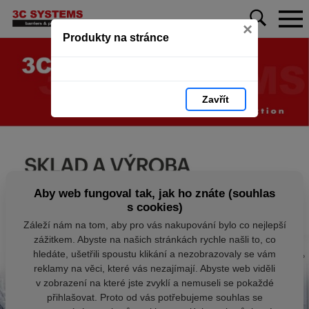
×
Produkty na stránce
Zavřít
Aby web fungoval tak, jak ho znáte (souhlas
s cookies)
Záleží nám na tom, aby pro vás nakupování bylo co nejlepší
zážitkem. Abyste na našich stránkách rychle našli to, co
hledáte, ušetřili spoustu klikání a nezobrazovaly se vám
reklamy na věci, které vás nezajímají. Abyste web viděli
v zobrazení na které jste zvyklí a nemuseli se pokaždé
přihlašovat. Proto od vás potřebujeme souhlas se