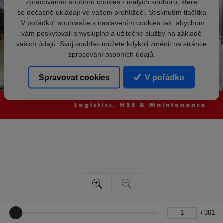
zpracováním souborů cookies - malých souborů, které
se dočasně ukládají ve vašem prohlížeči. Stisknutím tlačítka
„V pořádku“ souhlasíte s nastavením cookies tak, abychom
vám poskytovali smysluplné a užitečné služby na základě
vašich údajů. Svůj souhlas můžete kdykoli změnit na stránce
zpracování osobních údajů.
Spravovat cookies
V pořádku
/
301