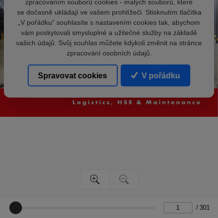
zpracováním souborů cookies - malých souborů, které
se dočasně ukládají ve vašem prohlížeči. Stisknutím tlačítka
„V pořádku“ souhlasíte s nastavením cookies tak, abychom
vám poskytovali smysluplné a užitečné služby na základě
vašich údajů. Svůj souhlas můžete kdykoli změnit na stránce
zpracování osobních údajů.
Spravovat cookies
V pořádku
/
301