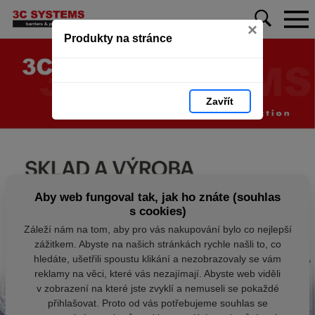
×
Produkty na stránce
Zavřít
Aby web fungoval tak, jak ho znáte (souhlas
s cookies)
Záleží nám na tom, aby pro vás nakupování bylo co nejlepší
zážitkem. Abyste na našich stránkách rychle našli to, co
hledáte, ušetřili spoustu klikání a nezobrazovaly se vám
reklamy na věci, které vás nezajímají. Abyste web viděli
v zobrazení na které jste zvyklí a nemuseli se pokaždé
přihlašovat. Proto od vás potřebujeme souhlas se